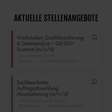
AKTUELLE STELLENANGEBOTE
Werkstudent Qualitätssicherung
& Datenanalyse – QS-EDV-
Systeme (m/w/d)
saturn petcare GmbH
Bremen
Qualitätsmanagement
Sachbearbeiter
Auftragsabwicklung
Absatzplanung (m/w/d)
Mar-Ko Fleischwaren GmbH
Blankenhain
Vertrieb & Marketing