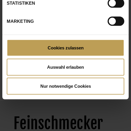
STATISTIKEN
FLUGBETRIEB
IT
MARKETING
LOGISTIK
PRODUKTION
Cookies zulassen
QUALITÄTSMANAGEMENT
TECHNIK
Auswahl erlauben
VERTRIEB & MARKETING
Nur notwendige Cookies
VERWALTUNG
Feinschmecker