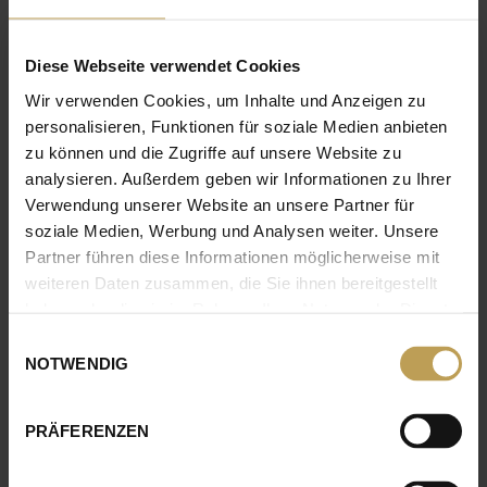
MÖGLICHKEITEN.
IMAGE
Diese Webseite verwendet Cookies
IMAGE
Wir verwenden Cookies, um Inhalte und Anzeigen zu
personalisieren, Funktionen für soziale Medien anbieten
zu können und die Zugriffe auf unsere Website zu
analysieren. Außerdem geben wir Informationen zu Ihrer
Verwendung unserer Website an unsere Partner für
UNSERE BEREICHE. IHRE
soziale Medien, Werbung und Analysen weiter. Unsere
Partner führen diese Informationen möglicherweise mit
PERSPEKTIVEN.
weiteren Daten zusammen, die Sie ihnen bereitgestellt
haben oder die sie im Rahmen Ihrer Nutzung der Dienste
Mit mehr als einem Dutzend Unternehmen und
gesammelt haben.
Einwilligungsauswahl
unterschiedlichsten Schwerpunkten ermöglichen wir
NOTWENDIG
berufliche Perspektiven, die so kein anderes
Unternehmen bietet. Alles mit den Vorteilen eines
Familienunternehmens und den
PRÄFERENZEN
Entwicklungschancen einer internationalen Gruppe.
Unsere größten Unternehmensbereiche: