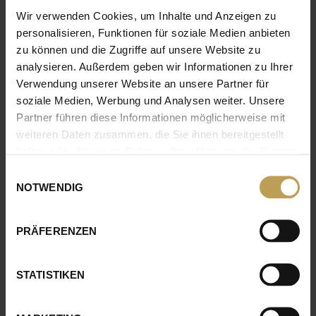
Wir verwenden Cookies, um Inhalte und Anzeigen zu
personalisieren, Funktionen für soziale Medien anbieten
DIE HERISTO GRUPPE IN
zu können und die Zugriffe auf unsere Website zu
analysieren. Außerdem geben wir Informationen zu Ihrer
ZAHLEN
Verwendung unserer Website an unsere Partner für
soziale Medien, Werbung und Analysen weiter. Unsere
Partner führen diese Informationen möglicherweise mit
> 6.500
weiteren Daten zusammen, die Sie ihnen bereitgestellt
haben oder die sie im Rahmen Ihrer Nutzung der Dienste
gesammelt haben.
Einwilligungsauswahl
PRODUKTE
NOTWENDIG
PRÄFERENZEN
UNSERE STANDORTE
STATISTIKEN
Von der Küste bis an die Isar – in Deutschland sind
wir an mehr als einem Dutzend Standorte vertreten.