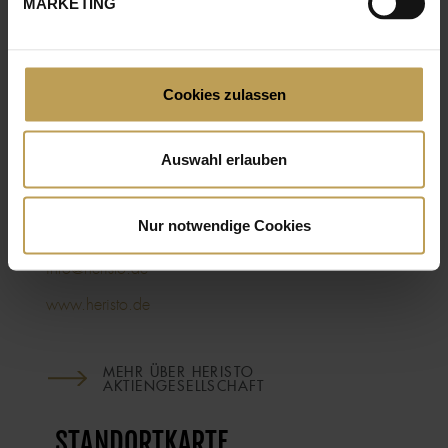
Wo genau, erfahren Sie hier!
MARKETING
Cookies zulassen
HERISTO AKTIENGESELLSCHAFT
Auswahl erlauben
Parkstr. 44-46
49214
Bad Rothenfelde
Nur notwendige Cookies
Tel: +49 5424 299-0
Fax: +49 5424 299-111
info@heristo.de
www.heristo.de
MEHR ÜBER HERISTO
AKTIENGESELLSCHAFT
STANDORTKARTE