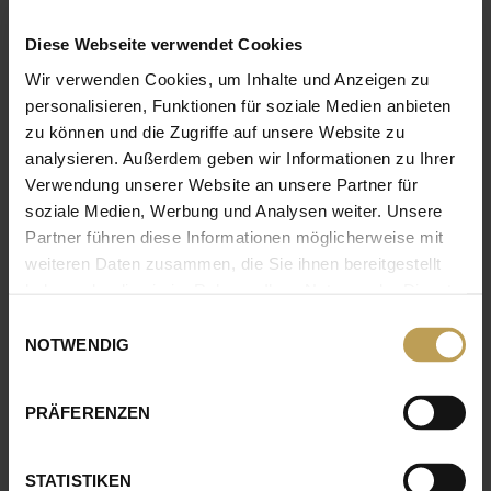
unseren Möglichkeiten erfahren? Dann kontaktieren
Diese Webseite verwendet Cookies
Sie uns! Wir freuen und auf Ihre Anfrage.
Wir verwenden Cookies, um Inhalte und Anzeigen zu
personalisieren, Funktionen für soziale Medien anbieten
zu können und die Zugriffe auf unsere Website zu
analysieren. Außerdem geben wir Informationen zu Ihrer
NOCH FRAGEN?
Verwendung unserer Website an unsere Partner für
soziale Medien, Werbung und Analysen weiter. Unsere
Ob allgemeine Frage oder konkretes Interesse:
Partner führen diese Informationen möglicherweise mit
Gerne beantworte ich offene Fragen! Per E-Mail
weiteren Daten zusammen, die Sie ihnen bereitgestellt
oder direkt am Telefon.
haben oder die sie im Rahmen Ihrer Nutzung der Dienste
gesammelt haben.
Einwilligungsauswahl
NOTWENDIG
PRÄFERENZEN
STATISTIKEN