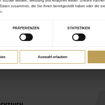
r soziale Medien, Werbung und Analysen weiter. Unsere Partner
NE GRUPPE. UNZÄHLIGE MÖGLICHKEIT
 Daten zusammen, die Sie ihnen bereitgestellt haben oder die s
n.
IMAGE
PRÄFERENZEN
STATISTIKEN
IMAGE
I
ies
Auswahl erlauben