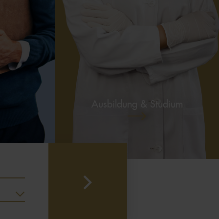
FLUGBETRIEB
AUSBILDUNG & STUDIUM
PRODUKTION
VERTRIEB &
MARKETING
Ausbildung & Studium