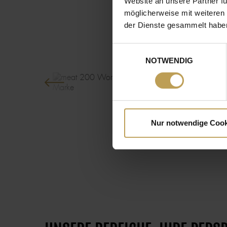
Website an unsere Partner fü
EI
möglicherweise mit weiteren
der Dienste gesammelt habe
Einwilligungsauswahl
NOTWENDIG
IMAGE
IMAGE
Nur notwendige Cook