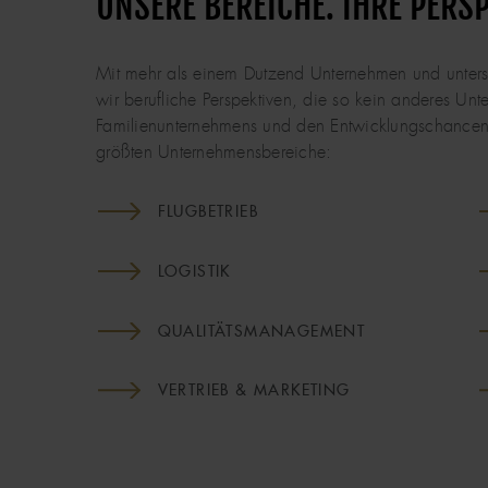
UNSERE BEREICHE. IHRE PERS
Mit mehr als einem Dutzend Unternehmen und unters
wir berufliche Perspektiven, die so kein anderes Unte
Familienunternehmens und den Entwicklungschancen 
größten Unternehmensbereiche:
FLUGBETRIEB
LOGISTIK
QUALITÄTSMANAGEMENT
VERTRIEB & MARKETING