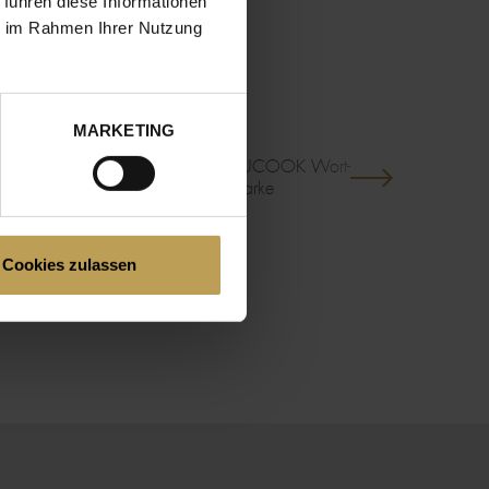
 führen diese Informationen
EN.
ie im Rahmen Ihrer Nutzung
MARKETING
IMAGE
MAGE
IMAGE
Cookies zulassen