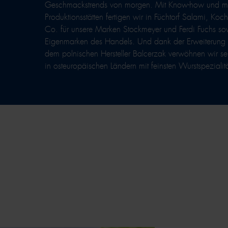
Geschmackstrends von morgen. Mit Know-how und m
Produktionsstätten fertigen wir in Füchtorf Salami, Ko
Co. für unsere Marken Stockmeyer und Ferdi Fuchs so
Eigenmarken des Handels. Und dank der Erweiterung
dem polnischen Hersteller Balcerzak verwöhnen wir 
in osteuropäischen Ländern mit feinsten Wurstspezialit