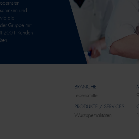
odernsten
chschinken und
wie die
 der Gruppe mit
seit 2001 Kunden
äten.
BRANCHE
M
Lebensmittel
PRODUKTE / SERVICES
Wurstspezialitäten