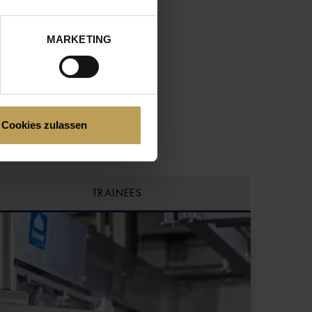
MARKETING
Cookies zulassen
TRAINEES
GE
GE
GE