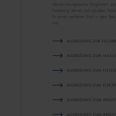
Abwechslungsreiche Tätigkeiten, pr
Vom ersten Praktikum bis zur Abschl
Mit unserem Traineeprogramm beko
Förderung deiner individuellen Stär
Möglichkeiten für deinen Karriereei
Abschluss deines Studiums spannende
für einen perfekten Start in dein Be
professionellen Umfeld. Für eine bes
arbeitest aktiv in Projekten mit und 
uns.
Weiterentwicklung.
deiner Entwicklung und Karrierepla
AUSBILDUNG ZUR FACHKR
MEHR ERFAHREN
MEHR ERFAHREN
AUSBILDUNG ZUM MASC
AUSBILDUNG ZUM FLEISC
AUSBILDUNG ZUM ELEKTR
AUSBILDUNG ZUM INDUS
AUSBILDUNG ZUM INDU