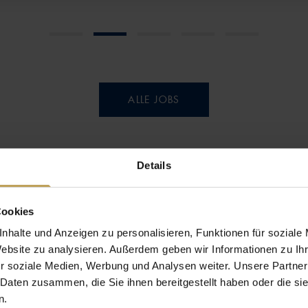
ALLE JOBS
Details
Cookies
EI?
Sollte Ihre Wunschstelle nicht 
nhalte und Anzeigen zu personalisieren, Funktionen für soziale
Initiativbewerbung. Senden Si
Website zu analysieren. Außerdem geben wir Informationen zu I
uns kurz, warum wir nicht auf
r soziale Medien, Werbung und Analysen weiter. Unsere Partner
vielfältiger! Wir freuen aus a
 Daten zusammen, die Sie ihnen bereitgestellt haben oder die s
n.