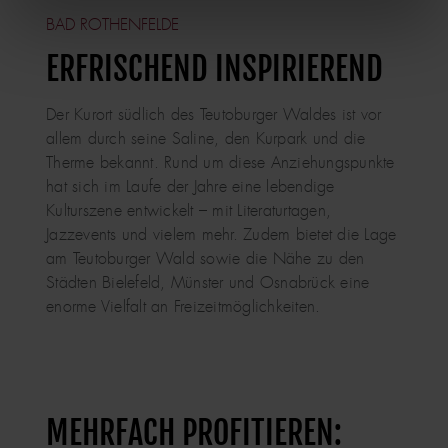
BAD ROTHENFELDE
ERFRISCHEND INSPIRIEREND
Der Kurort südlich des Teutoburger Waldes ist vor
allem durch seine Saline, den Kurpark und die
Therme bekannt. Rund um diese Anziehungspunkte
hat sich im Laufe der Jahre eine lebendige
Kulturszene entwickelt – mit Literaturtagen,
Jazzevents und vielem mehr. Zudem bietet die Lage
am Teutoburger Wald sowie die Nähe zu den
Städten Bielefeld, Münster und Osnabrück eine
enorme Vielfalt an Freizeitmöglichkeiten.
MEHRFACH PROFITIEREN: