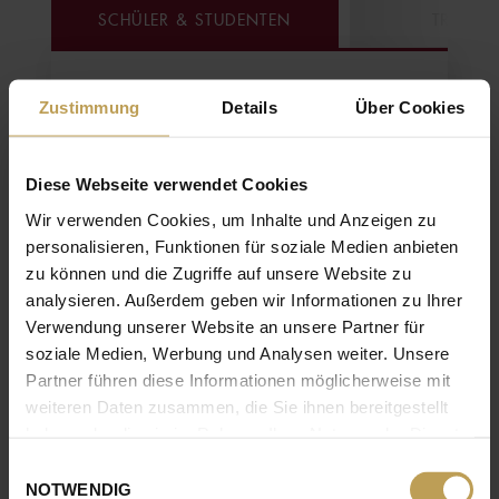
SCHÜLER & STUDENTEN
TRAINE
Zustimmung
Details
Über Cookies
ANIMONDA PETCARE: FÜR
ANIMONDA PETCARE: FÜR
SCHÜLER UND STUDENTEN
TRAINEES
Diese Webseite verwendet Cookies
Wir verwenden Cookies, um Inhalte und Anzeigen zu
Vom ersten Praktikum bis zur Abschlussarbeit –
Mit unserem Traineeprogramm bekommst du
personalisieren, Funktionen für soziale Medien anbieten
nutze unsere zahlreichen Möglichkeiten für
die Chance, nach erfolgreichem Abschluss
zu können und die Zugriffe auf unsere Website zu
deinen Karriereeinstieg und profitiere von
deines Studiums spannende Einblicke in die
analysieren. Außerdem geben wir Informationen zu Ihrer
unserem professionellen Umfeld. Für eine
Praxis zu erhalten. Du arbeitest aktiv in
Verwendung unserer Website an unsere Partner für
bessere Orientierung und individuelle
Projekten mit und erhältst umfangreiche
soziale Medien, Werbung und Analysen weiter. Unsere
Weiterentwicklung.
Unterstützung bei deiner Entwicklung und
Partner führen diese Informationen möglicherweise mit
Karriereplanung.
weiteren Daten zusammen, die Sie ihnen bereitgestellt
MEHR ERFAHREN
haben oder die sie im Rahmen Ihrer Nutzung der Dienste
MEHR ERFAHREN
gesammelt haben.
Einwilligungsauswahl
NOTWENDIG