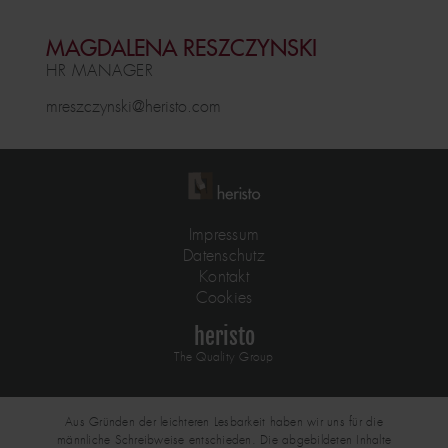
MAGDALENA
RESZCZYNSKI
HR MANAGER
mreszczynski@heristo.com
FUSSZEILE
Impressum
Datenschutz
Kontakt
Cookies
heristo
The Quality Group
Aus Gründen der leichteren Lesbarkeit haben wir uns für die
männliche Schreibweise entschieden. Die abgebildeten Inhalte