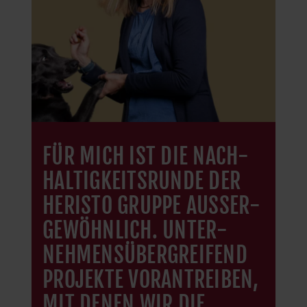
FÜR MICH IST DIE NACH­
HALTIGKEITS­RUNDE DER
HERISTO GRUPPE AUSSER­G
EWÖHNLICH. UNTER­N
EHMENS­ÜBER­GREIFEND P
ROJEKTE VORAN­TREIBEN, M
IT DENEN WIR DIE Z