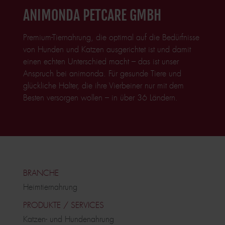
ANIMONDA PETCARE GMBH
Premium-Tiernahrung, die optimal auf die Bedürfnisse
von Hunden und Katzen ausgerichtet ist und damit
einen echten Unterschied macht – das ist unser
Anspruch bei animonda. Für gesunde Tiere und
glückliche Halter, die ihre Vierbeiner nur mit dem
Besten versorgen wollen – in über 36 Ländern.
BRANCHE
Heimtiernahrung
PRODUKTE / SERVICES
Katzen- und Hundenahrung