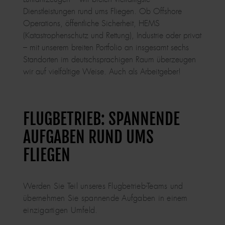
Dienstleistungen rund ums Fliegen. Ob Offshore
Operations, öffentliche Sicherheit, HEMS
(Katastrophenschutz und Rettung), Industrie oder privat
– mit unserem breiten Portfolio an insgesamt sechs
Standorten im deutschsprachigen Raum überzeugen
wir auf vielfältige Weise. Auch als Arbeitgeber!
FLUGBETRIEB: SPANNENDE
AUFGABEN RUND UMS
FLIEGEN
Werden Sie Teil unseres Flugbetrieb-Teams und
übernehmen Sie spannende Aufgaben in einem
einzigartigen Umfeld.