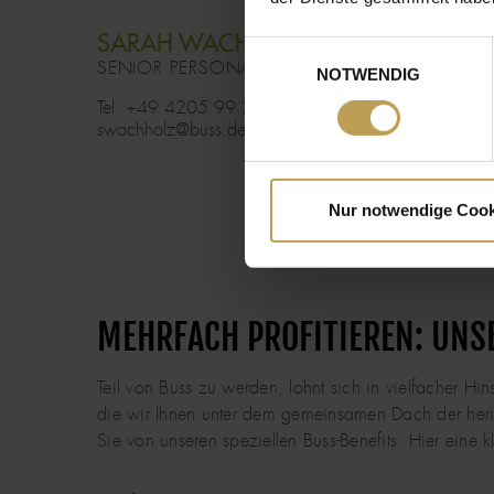
SARAH
WACHHOLZ
Einwilligungsauswahl
SENIOR PERSONALREFERENTIN
NOTWENDIG
Tel: +49 4205 99 254
swachholz@buss.de
Nur notwendige Cook
MEHRFACH PROFITIEREN: UNS
Teil von Buss zu werden, lohnt sich in vielfacher Hin
die wir Ihnen unter dem gemeinsamen Dach der heris
Sie von unseren speziellen Buss-Benefits. Hier eine