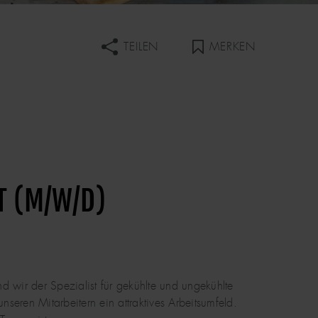
MERKEN
TEILEN
T (M/W/D)
 wir der Spezialist für gekühlte und ungekühlte
seren Mitarbeitern ein attraktives Arbeitsumfeld.