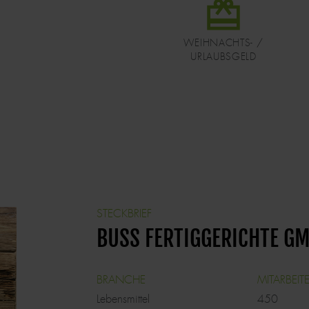
DATEI
WEIHNACHTS- /
URLAUBSGELD
BUSS FERTIGGERICHTE G
BRANCHE
MITARBEIT
Lebensmittel
450