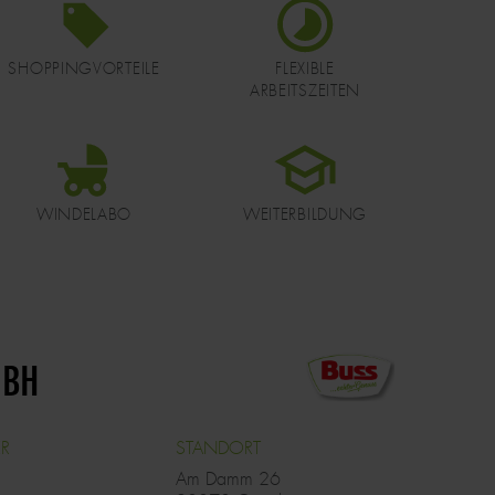
DATEI
DATEI
SHOPPINGVORTEILE
FLEXIBLE
ARBEITSZEITEN
DATEI
DATEI
WINDELABO
WEITERBILDUNG
IMAGE
MBH
ER
STANDORT
Am Damm 26