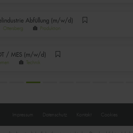
elindustrie Abfüllung (m/w/d)
Ottersberg
Produktion
OT / MES (m/w/d)
emen
Technik
FUSSZEILE
Impressum
Datenschutz
Kontakt
Cookies