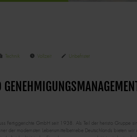
Technik
Vollzeit
Unbefristet
ND GENEHMIGUNGSMANAGEMEN
 Fertiggerichte GmbH seit 1938. Als Teil der heristo Gruppe sind
ner der modernsten Lebensmittelbetriebe Deutschlands bieten wir un