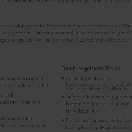
ie Individualität jedes Einzelnen genauso geschätzt wird wie der
d abwechslungsreiche Aufgaben in einem dynamischen Arbeitsumf
iv zu gestalten. Darüber hinaus profitieren Sie von vielfältigen 
m legen wir großen Wert auf ein wertschätzendes und kollegiales 
Damit begeistern Sie uns
 das Energiemanagement
Sie verfügen über ein a
bgeschlossenes Studium im Berei
dliche Compliance sicher
eine vergleichbare Qualifikation
ie- und
Aufgrund Ihrer mehrjährigen Beru
ataster, Fristen- und
bringen Sie fundierte Kenntniss
Umweltrecht mit
und Energiedaten
Ein sicherer Umgang mit behörd
zahlen und Management-
technischen Regelwerken sind für