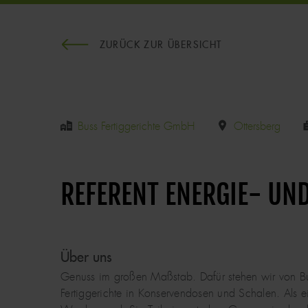
ZURÜCK ZUR ÜBERSICHT
Buss Fertiggerichte GmbH
Ottersberg
REFERENT ENERGIE- U
Über uns
Genuss im großen Maßstab. Dafür stehen wir von Buss
Fertiggerichte in Konservendosen und Schalen. Als ei