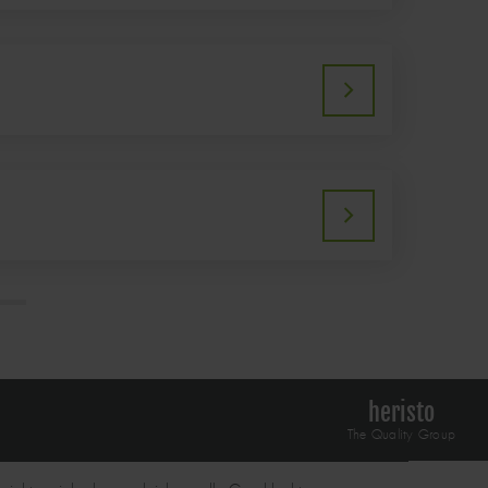
heristo
The Quality Group