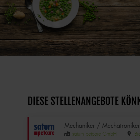
DIESE STELLENANGEBOTE KÖN
Mechaniker / Mechatroniker 
saturn petcare GmbH
Br