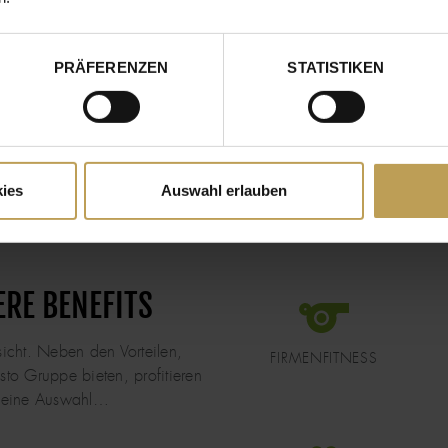
PRÄFERENZEN
STATISTIKEN
ies
Auswahl erlauben
ERE BENEFITS
DATEI
sicht. Neben den Vorteilen,
FIRMENFITNESS
to Gruppe bieten, profitieren
 kleine Auswahl…