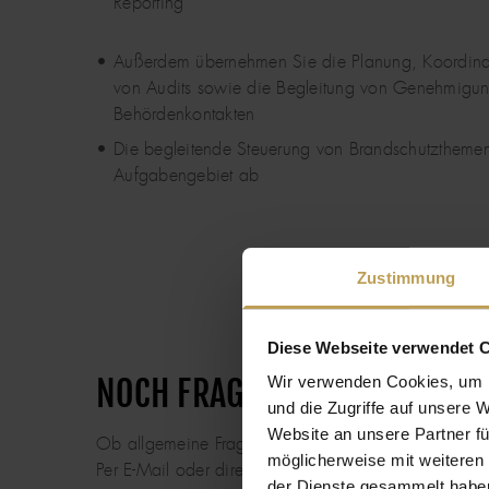
Reporting
Außerdem übernehmen Sie die Planung, Koordina
von Audits sowie die Begleitung von Genehmigu
Behördenkontakten
Die begleitende Steuerung von Brandschutzthemen 
Aufgabengebiet ab
Zustimmung
Diese Webseite verwendet 
Wir verwenden Cookies, um I
NOCH FRAGEN? KOSTET NICHT
und die Zugriffe auf unsere 
Website an unsere Partner fü
Ob allgemeine Frage oder konkretes Interesse: Gern
möglicherweise mit weiteren
Per E-Mail oder direkt am Telefon.
der Dienste gesammelt habe