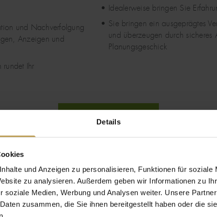
Idealerweise bringen Sie Erfah
Sie bringen ein ausgeprägtes Ve
tion und Nachverfolgung
und überzeugen durch sicheres A
ngen, Anzeigen und
Planungsgeschick
rundet Ihr
JETZT BEWERBEN
Details
Cookies
nhalte und Anzeigen zu personalisieren, Funktionen für soziale
S.
Website zu analysieren. Außerdem geben wir Informationen zu I
r soziale Medien, Werbung und Analysen weiter. Unsere Partner
e beantworte ich offene Fragen!
 Daten zusammen, die Sie ihnen bereitgestellt haben oder die s
n.