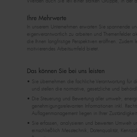
Werden auch Sie Teil einer starken Gruppe, in der d
Ihre Mehrwerte
In unserem Unternehmen erwarten Sie spannende un
eigenverantwortlich zu arbeiten und Themenfelder akt
die Ihnen langfristige Perspektiven eröffnen. Zude
motivierendes Arbeitsumfeld bietet.
Das können Sie bei uns leisten
Sie übernehmen die fachliche Verantwortung für
und stellen die normative, gesetzliche und behör
Die Steuerung und Bewertung aller umwelt-, energ
genehmigungsrelevanten Informationen inkl. Rechtsk
Auflagenmanagement liegen in Ihrer Zuständigkeit
Sie erfassen, analysieren und bewerten Umwelt- 
einschließlich Messtechnik, Datenqualität, Kenn