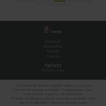
Seitennummerierung
FUSSZEILE
Impressum
Datenschutz
Kontakt
Cookies
heristo
The Quality Group
Aus Gründen der leichteren Lesbarkeit haben wir uns für die
männliche Schreibweise entschieden. Die abgebildeten Inhalte
richten sich aber zugleich an alle Geschlechter.
Mit dieser Schreibweise wollen wir niemanden ausschließen, denn
bei uns ist jede Person willkommen und prägt unsere