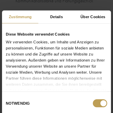
Kommunikationsstärke und Planungsgeschick
Zustimmung
Details
Über Cookies
JETZT BEWERBEN
Diese Webseite verwendet Cookies
Wir verwenden Cookies, um Inhalte und Anzeigen zu
personalisieren, Funktionen für soziale Medien anbieten
NOCH FRAGEN?
zu können und die Zugriffe auf unsere Website zu
KOSTET NICHTS.
analysieren. Außerdem geben wir Informationen zu Ihrer
Verwendung unserer Website an unsere Partner für
Ob allgemeine Frage oder konkretes Interesse:
soziale Medien, Werbung und Analysen weiter. Unsere
Gerne beantworte ich offene Fragen! Per E-Mail
Partner führen diese Informationen möglicherweise mit
oder direkt am Telefon.
weiteren Daten zusammen, die Sie ihnen bereitgestellt
haben oder die sie im Rahmen Ihrer Nutzung der Dienste
gesammelt haben.
SARAH
WACHHOLZ
Einwilligungsauswahl
NOTWENDIG
SENIOR PERSONALREFERENTIN